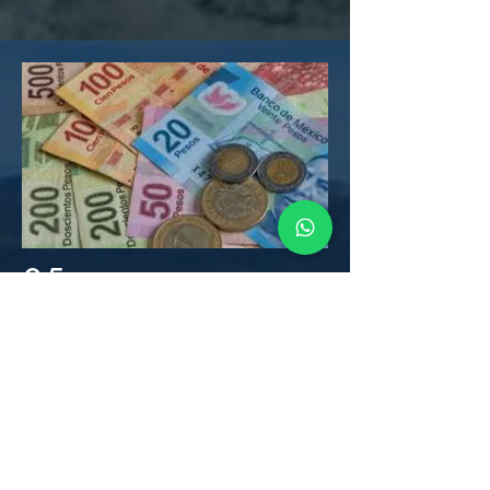
05
Moneda
La moneda oficial de México es el Peso
Mexicano (MXN). Asegúrate de tener
suficiente efectivo o tarjetas para tus
compras y gastos durante el evento.