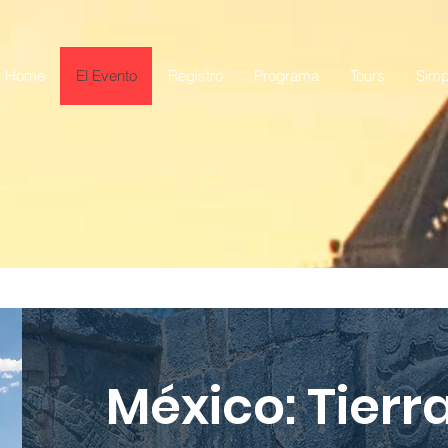
Home
El Evento
Registro
Programa
Tours
Simp
trate Ahora
Reserva tu Hotel
D
México: Tierr