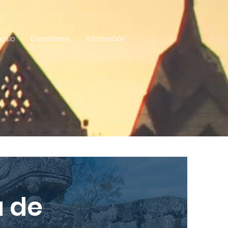
osio
Expositores
Información
escarga la App
a de