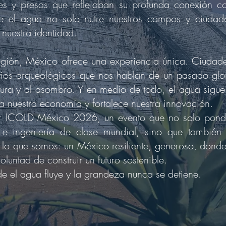
es y presas que reflejaban su profunda conexión 
e el agua no solo nutre nuestros campos y ciudade
y nuestra identidad.
gión, México ofrece una experiencia única. Ciudade
itios arqueológicos que nos hablan de un pasado glo
tura y al asombro. Y en medio de todo, el agua sigue 
lsa nuestra economía y fortalece nuestra innovación.
ar ICOLD México 2026, un evento que no solo pondr
e ingeniería de clase mundial, sino que también pe
 lo que somos: un México resiliente, generoso, donde
luntad de construir un futuro sostenible.
 el agua fluye y la grandeza nunca se detiene.