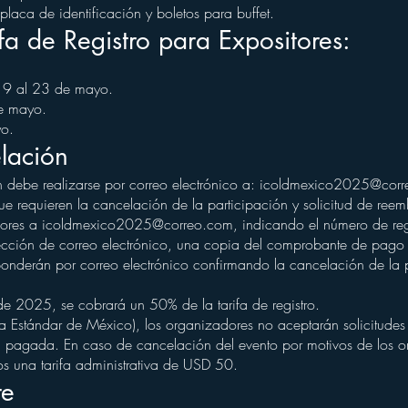
laca de identificación y boletos para buffet.
fa de Registro para Expositores:
 19 al 23 de mayo.
e mayo.
o.
lación
n debe realizarse por correo electrónico a:
icoldmexico2025@corr
ue requieren la cancelación de la participación y solicitud de reemb
dores a
icoldmexico2025@correo.com
, indicando el número de regi
ección de correo electrónico, una copia del comprobante de pago y
onderán por correo electrónico confirmando la cancelación de la p
e 2025, se cobrará un 50% de la tarifa de registro.
a Estándar de México), los organizadores no aceptarán solicitudes
 ya pagada. En caso de cancelación del evento por motivos de los o
os una tarifa administrativa de USD 50.
re