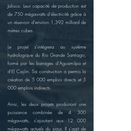
Jalisco. Leur capacité de production est
de 750 mégawatts d'électricité grâce à
un réservoir d'environ 1,392 milliard de
mètres cubes.
Le projet s'intégrera au système
hydrologique du Rio Grande Santiago,
formé par les barrages d'Aguamilpa et
d'El Cajón. Sa construction a permis la
création de 5 000 emplois directs et 5
000 emplois indirects.
Ainsi, les deux projets produiront une
puissance combinée de 4 300
mégawatts, s'ajoutant aux 12 000
mégawatts actuels du pays. Il s'agit de