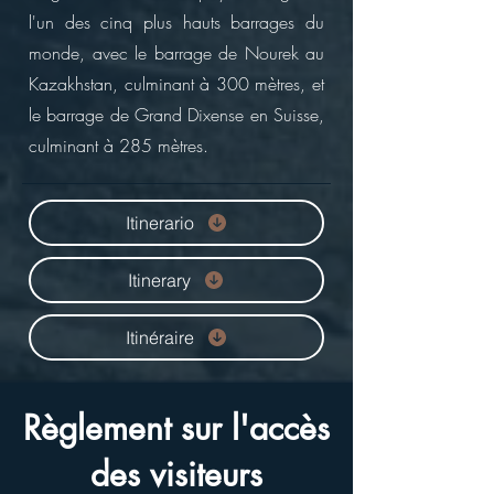
l'un des cinq plus hauts barrages du
monde, avec le barrage de Nourek au
Kazakhstan, culminant à 300 mètres, et
le barrage de Grand Dixense en Suisse,
culminant à 285 mètres.
Itinerario
Itinerary
Itinéraire
Règlement sur l'accès
des visiteurs