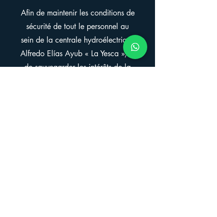
Afin de maintenir les conditions de
sécurité de tout le personnel au
sein de la centrale hydroélectrique
Alfredo Elías Ayub « La Yesca », et
de sauvegarder les intérêts de la
Commission fédérale de
l'électricité.
Télécharger
Découvrez les
merveilles de
l'ingénierie