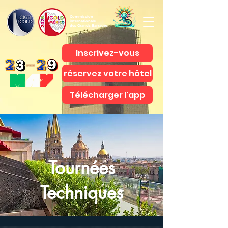
Commission
internationale
des Grands Barrages
Inscrivez-vous
réservez votre hôtel
Télécharger l'app
Tournées
Techniques